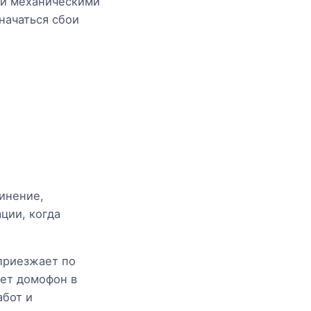
 и механическими
начаться сбои
инение,
ции, когда
приезжает по
ает домофон в
абот и