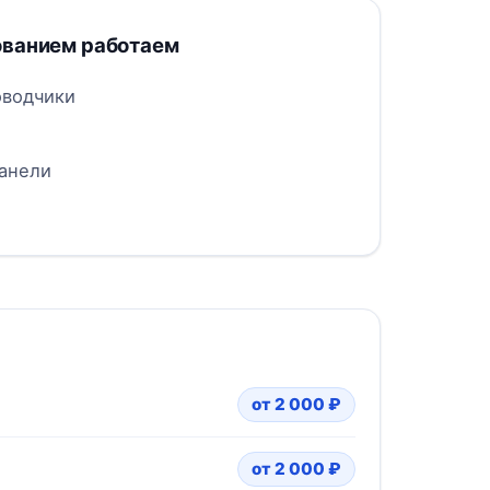
ованием работаем
оводчики
анели
от 2 000 ₽
от 2 000 ₽