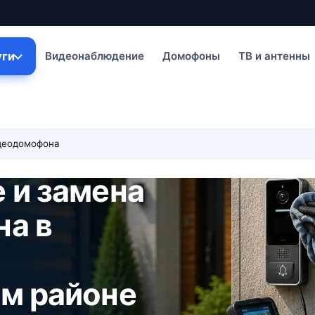
уги
Видеонаблюдение
Домофоны
ТВ и антенны
деодомофона
 и замена
а в
м районе