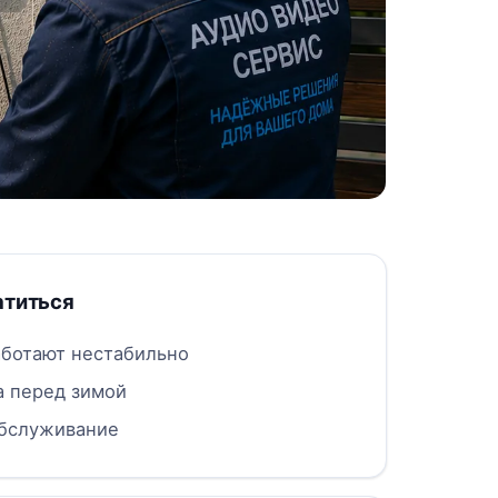
атиться
аботают нестабильно
 перед зимой
обслуживание