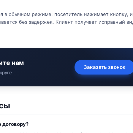
я в обычном режиме: посетитель нажимает кнопку, 
рывается без задержек. Клиент получает исправный в
ите нам
Заказать звонок
круге
осы
о договору?