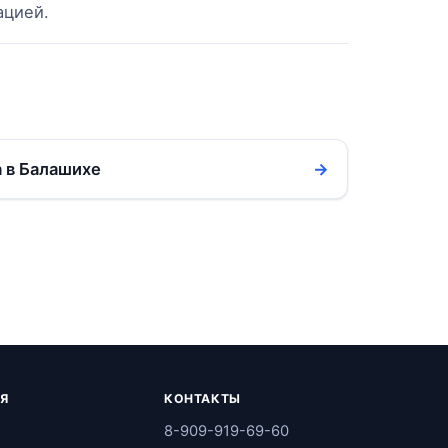
ацией.
 в Балашихе
→
Я
КОНТАКТЫ
8-909-919-69-60